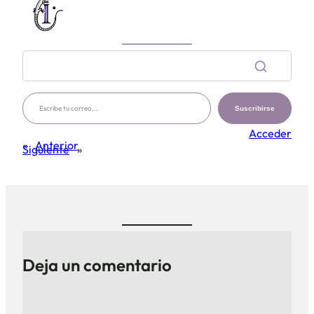
Escribe tu correo…
Suscribirse
Acceder
«
Anterior
Siguiente
»
Deja un comentario