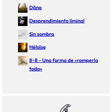
Dãna
Desprendimiento liminal
Sin sombra
Héloïse
8~8 – Una forma de «romperlo
todo»