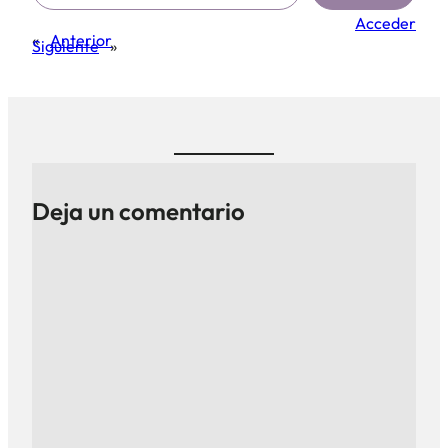
Acceder
«
Anterior
Siguiente
»
Deja un comentario